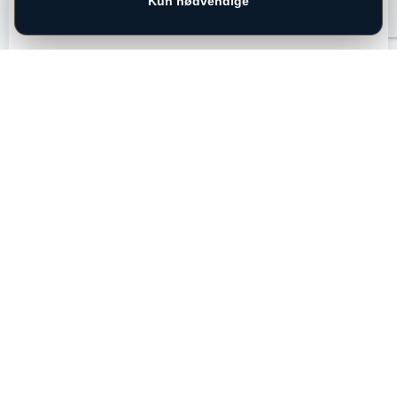
Kun nødvendige
ADRESSE
Bregnerødvej 125
3460 Birkerød
Telefon:
+45 72 31 10 00
salg@capleasing.dk