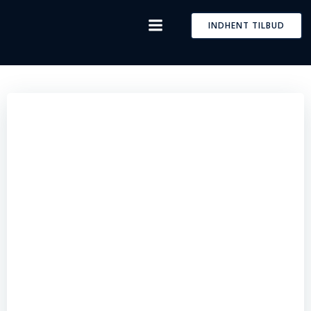
Skip
to
INDHENT TILBUD
content