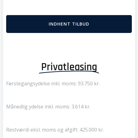
INDHENT TILBUD
Privatleasing
Førstegangsydelse inkl. moms: 93.750 kr.
Månedlig ydelse inkl. moms: 3.614 kr.
Restværdi eksl. moms og afgift: 425.000 kr.