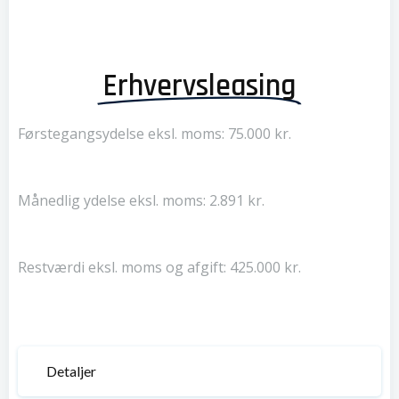
Erhvervsleasing
Førstegangsydelse eksl. moms: 75.000 kr.
Månedlig ydelse eksl. moms: 2.891 kr.
Restværdi eksl. moms og afgift: 425.000 kr.
Detaljer