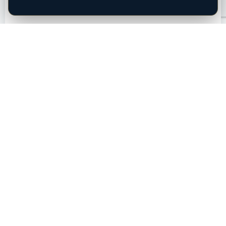
ADRESSE
Bregnerødvej 125
3460 Birkerød
Telefon:
+45 72 31 10 00
salg@capleasing.dk