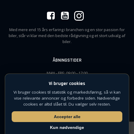
Med mere end 15 års erfaring i branchen og en stor passion for
biler, står vi klar med den bedste rådgivning og et stort udvalg af
biler.
ÅBNINGSTIDER
MAN - FRE: 09:00 - 17:00
SØN: Efter aftale
Vi bruger cookies
+45 72 31 10 00
Vi bruger cookies til statistik og markedsføring, så vi kan
vise relevante annoncer og forbedre siden. Nødvendige
cookies er altid slået til. Du vælger selv resten.
CVR: 42832626
Accepter alle
© 2026 Capleasing
Udviklet af
Witterseh
Kun nødvendige