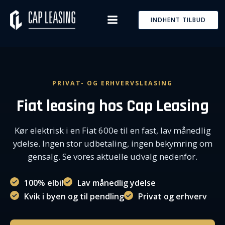
Skip
to
INDHENT TILBUD
content
PRIVAT- OG ERHVERVSLEASING
Fiat leasing hos Cap Leasing
Kør elektrisk i en Fiat 600e til en fast, lav månedlig
ydelse. Ingen stor udbetaling, ingen bekymring om
gensalg. Se vores aktuelle udvalg nedenfor.
100% elbil
Lav månedlig ydelse
Kvik i byen og til pendling
Privat og erhverv