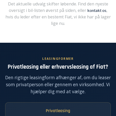
Det aktuelle udvalg skifter løbende. Find den nyeste
oversigt i bil-listen øverst på siden, eller
,
kontakt os
hvis du leder efter en bestemt Fiat, vi ikke har på lager
lige nu.
LEASINGFORMER
Privatleasing eller erhvervsleasing af Fiat?
Den rigtige leasingform afhænger af, om du leaser
som privatperson eller gennem en virksomhed. Vi
hjælper dig med at vælge.
Privatleasing