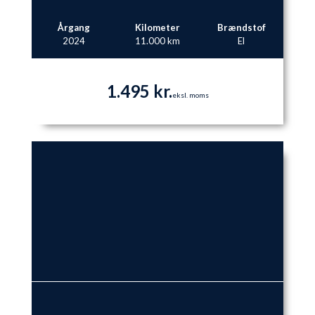
Årgang
Kilometer
Brændstof
2024
11.000 km
El
1.495 kr.
eksl. moms