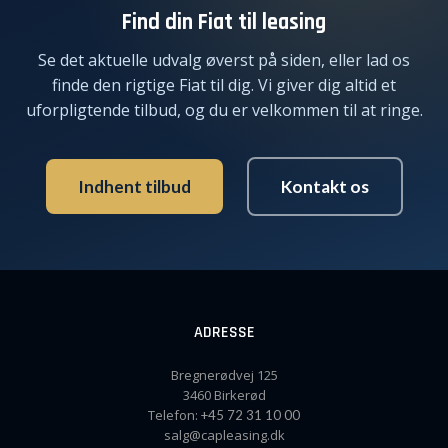
Find din Fiat til leasing
Se det aktuelle udvalg øverst på siden, eller lad os
finde den rigtige Fiat til dig. Vi giver dig altid et
uforpligtende tilbud, og du er velkommen til at ringe.
Indhent tilbud
Kontakt os
ADRESSE
Bregnerødvej 125
3460 Birkerød
Telefon:
+45 72 31 10 00
salg@capleasing.dk