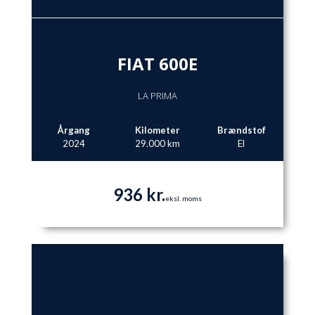
FIAT 600E
LA PRIMA
Årgang
Kilometer
Brændstof
2024
29.000 km
El
936 kr.
eksl. moms