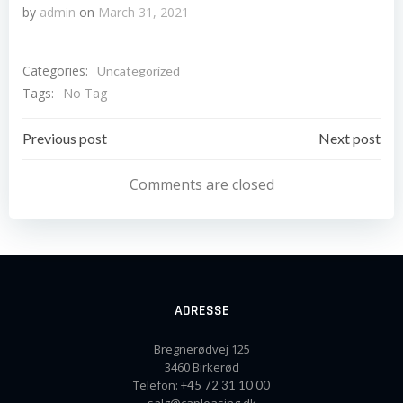
by
admin
on
March 31, 2021
Categories:
Uncategorized
Tags:
No Tag
Post
Post
Previous post
Next post
navigation
navigation
Comments are closed
ADRESSE
Bregnerødvej 125
3460 Birkerød
Telefon:
+45 72 31 10 00