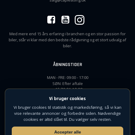
salg@capleasing.dk
Med mere end 15 års erfaring i branchen og en stor passion for
biler, står vi klar med den bedste rådgivning og et stort udvalg af
biler.
ÅBNINGSTIDER
MAN - FRE: 09:00 - 17:00
SØN: Efter aftale
+45 72 31 10 00
Vi bruger cookies
Vi bruger cookies til statistik og markedsføring, så vi kan
vise relevante annoncer og forbedre siden. Nødvendige
CVR: 42832626
cookies er altid slået til. Du vælger selv resten.
© 2026 Capleasing
Udviklet af
Witterseh
Accepter alle