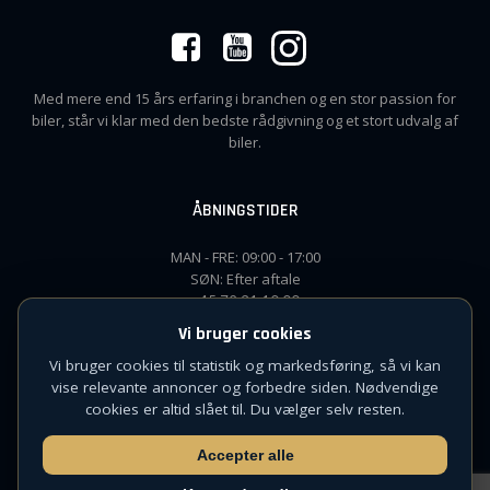
Med mere end 15 års erfaring i branchen og en stor passion for
biler, står vi klar med den bedste rådgivning og et stort udvalg af
biler.
ÅBNINGSTIDER
MAN - FRE: 09:00 - 17:00
SØN: Efter aftale
+45 72 31 10 00
Vi bruger cookies
Vi bruger cookies til statistik og markedsføring, så vi kan
vise relevante annoncer og forbedre siden. Nødvendige
CVR: 42832626
cookies er altid slået til. Du vælger selv resten.
© 2026 Capleasing
Udviklet af
Witterseh
Accepter alle