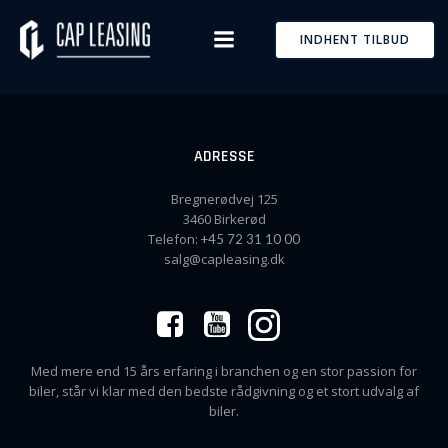
Skip
to
INDHENT TILBUD
content
ADRESSE
Bregnerødvej 125
3460 Birkerød
Telefon:
+45 72 31 10 00
salg@capleasing.dk
Med mere end 15 års erfaring i branchen og en stor passion for
biler, står vi klar med den bedste rådgivning og et stort udvalg af
biler.