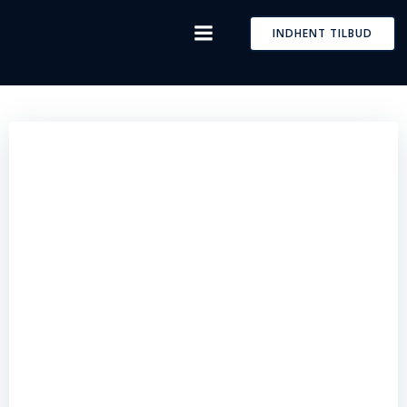
Skip
to
INDHENT TILBUD
content