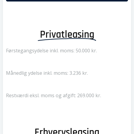
Privatleasing
Førstegangsydelse inkl. moms: 50.000 kr.
Månedlig ydelse inkl. moms: 3.236 kr.
Restværdi eksl. moms og afgift: 269.000 kr.
Erhvervsleasing