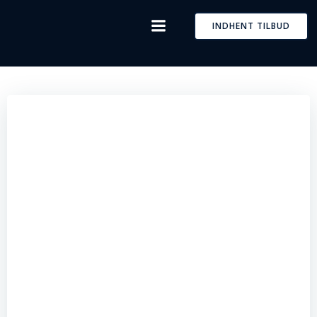
Skip
to
INDHENT TILBUD
content