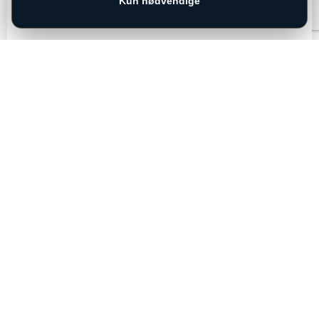
Kun nødvendige
ADRESSE
Bregnerødvej 125
3460 Birkerød
Telefon:
+45 72 31 10 00
salg@capleasing.dk