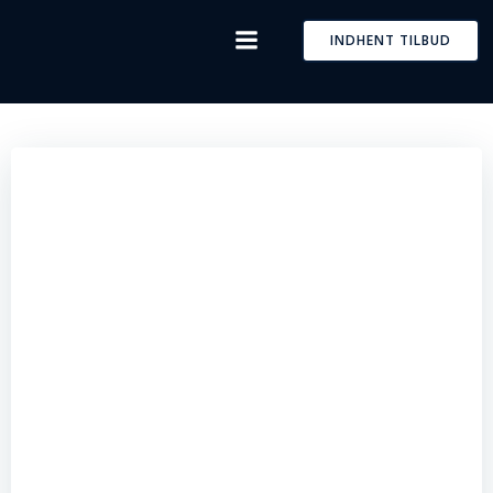
Skip
to
INDHENT TILBUD
content