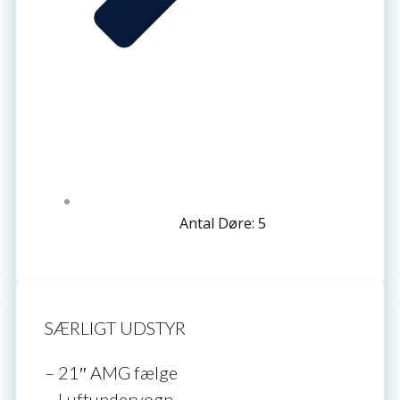
Antal Døre: 5
SÆRLIGT UDSTYR
– 21″ AMG fælge
– Luftundervogn