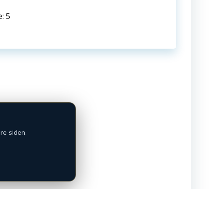
: 5
ÅBNINGSTIDER
MAN - FRE: 09:00 - 17:00
SØN: Efter aftale
+45 72 31 10 00
re siden.