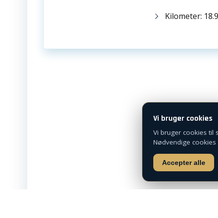
Kilometer: 18.
ADRESSE
Bregnerødvej 125
3460 Birkerød
Telefon:
+45 72 31 10 00
salg@capleasing.dk
Vi bruger cookies
Vi bruger cookies til
Nødvendige cookies er
Accepter alle