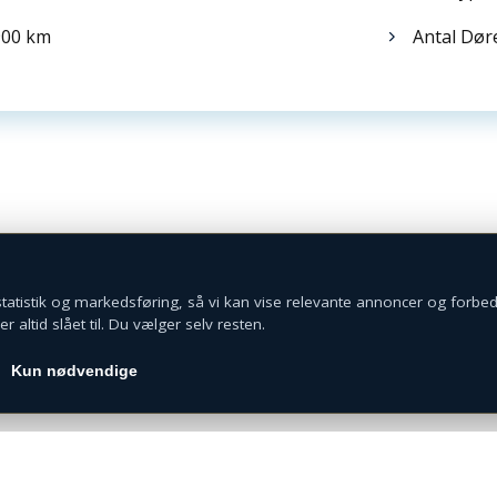
900 km
Antal Døre
Med mere end 15 års erfaring i branchen og en stor
passion for biler, står vi klar med den bedste rådgivning
og et stort udvalg af biler.
CVR: 42832626
© 2026 Capleasing
Udviklet af
Witterseh
 statistik og markedsføring, så vi kan vise relevante annoncer og forbed
 altid slået til. Du vælger selv resten.
Kun nødvendige
Cookie- og privatlivspolitik