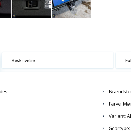
Beskrivelse
Ful
des
Brændstof
0
Farve: Mø
Variant: 
Geartype: