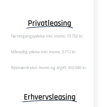
Privatleasing
Førstegangsydelse inkl. moms: 73.750 kr.
Månedlig ydelse inkl. moms: 3.712 kr.
Restværdi eksl. moms og afgift: 410.000 kr.
Erhvervsleasing