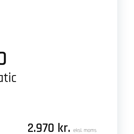
0
tic
2.970 kr.
eksl. moms