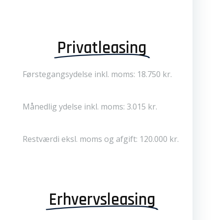
Privatleasing
Førstegangsydelse inkl. moms: 18.750 kr.
Månedlig ydelse inkl. moms: 3.015 kr.
Restværdi eksl. moms og afgift: 120.000 kr.
Erhvervsleasing