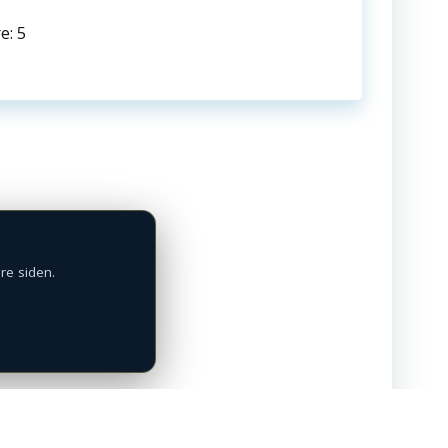
e: 5
ÅBNINGSTIDER
MAN - FRE: 09:00 - 17:00
SØN: Efter aftale
+45 72 31 10 00
re siden.