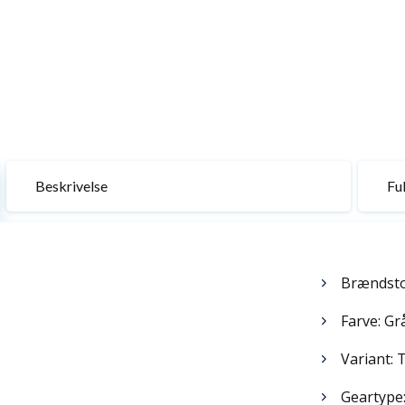
Beskrivelse
Ful
Brændsto
Farve: Gr
Variant: 
Geartype: