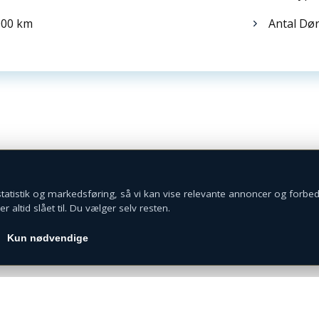
000 km
Antal Dør
Med mere end 15 års erfaring i branchen og en stor
passion for biler, står vi klar med den bedste rådgivning
og et stort udvalg af biler.
CVR: 42832626
© 2026 Capleasing
Udviklet af
Witterseh
 statistik og markedsføring, så vi kan vise relevante annoncer og forbed
 altid slået til. Du vælger selv resten.
Kun nødvendige
Cookie- og privatlivspolitik