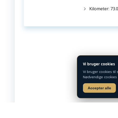
Kilometer: 73.
ADRESSE
Bregnerødvej 125
3460 Birkerød
Telefon:
+45 72 31 10 00
salg@capleasing.dk
Vi bruger cookies
Vi bruger cookies til
Nødvendige cookies er
Accepter alle