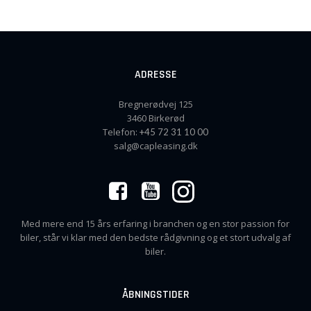
ADRESSE
Bregnerødvej 125
3460 Birkerød
Telefon:
+45 72 31 10 00
salg@capleasing.dk
Med mere end 15 års erfaring i branchen og en stor passion for
biler, står vi klar med den bedste rådgivning og et stort udvalg af
biler.
ÅBNINGSTIDER