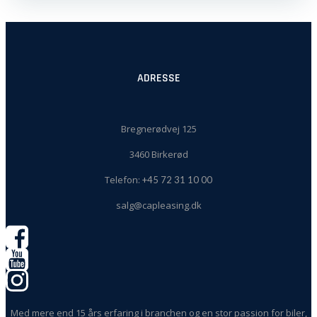
ADRESSE
Bregnerødvej 125
3460 Birkerød
Telefon:
+45 72 31 10 00
salg@capleasing.dk
Med mere end 15 års erfaring i branchen og en stor passion for biler,