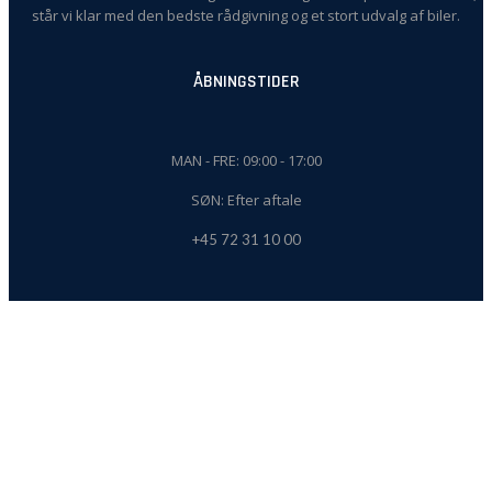
står vi klar med den bedste rådgivning og et stort udvalg af biler.
ÅBNINGSTIDER
MAN - FRE: 09:00 - 17:00
SØN: Efter aftale
+45 72 31 10 00