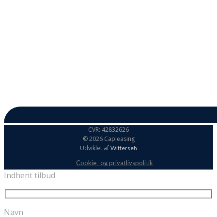
CVR: 42832626
© 2026 Capleasing
Udviklet af
Witterseh
Cookie- og privatlivspolitik
Indhent tilbud
Navn